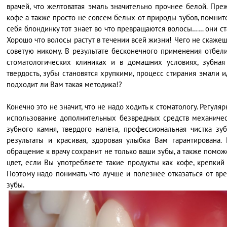
врачей, что желтоватая эмаль значительно прочнее белой. Пре
кофе а также просто не совсем белых от природы зубов, помните
себя блондинку тот знает во что превращаются волосы…… они с
Хорошо что волосы растут в течении всей жизни! Чего не скаже
советую никому. В результате бесконечного применения отбели
стоматологических клиниках и в домашних условиях, зубная
твердость, зубы становятся хрупкими, процесс стирания эмали
подходит ли Вам такая методика!?
Конечно это не значит, что не надо ходить к стоматологу. Регул
использование дополнительных безвредных средств механическ
зубного камня, твердого налёта, профессиональная чистка з
результаты и красивая, здоровая улыбка Вам гарантирована.
обращение к врачу сохранит не только ваши зубы, а также помо
цвет, если Вы употребляете такие продукты как кофе, крепкий 
Поэтому надо понимать что лучше и полезнее отказаться от вр
зубы.