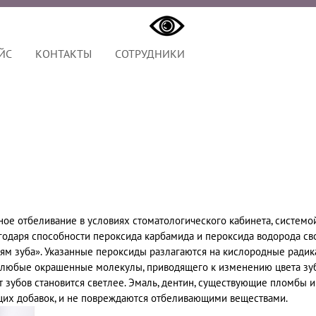
ЙС
КОНТАКТЫ
СОТРУДНИКИ
ое отбеливание в условиях стоматологического кабинета, системо
одаря способности пероксида карбамида и пероксида водорода св
стям зуба». Указанные пероксиды разлагаются на кислородные радик
 любые окрашенные молекулы, приводящего к изменению цвета зуб
ет зубов становится светлее. Эмаль, дентин, существующие пломбы и
их добавок, и не повреждаются отбеливающими веществами.