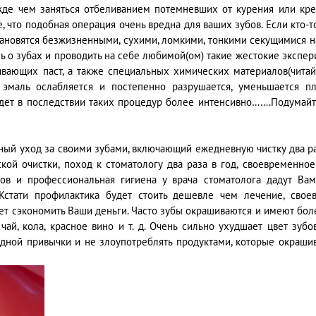
жде чем заняться отбеливанием потемневших от курения или кре
, что подобная операция очень вредна для ваших зубов. Если кто-т
тановятся безжизненными, сухими, ломкими, тонкими секущимися 
шь о зубах и проводить на себе любимой(ом) такие жестокие экспе
вающих паст, а также специальных химических материалов(читай 
 эмаль ослабляется и постепенно разрушается, уменьшается пл
 идёт в последствии таких процедур более интенсивно…….Подумай
ярный уход за своими зубами, включающий ежедневную чистку два ра
ой очистки, поход к стоматологу два раза в год, своевременно
убов и профессиональная гигиена у врача стоматолога дадут Ва
 Кстати профилактика будет стоить дешевле чем лечение, свое
жет сэкономить Ваши деньги. Часто зубы окрашиваются и имеют бо
чай, кола, красное вино и т. д. Очень сильно ухудшает цвет зубо
едной привычки и не злоупотреблять продуктами, которые окраш