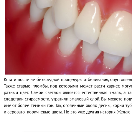
Кстати после не безвредной процедуры отбеливания, опустошён
Также старые пломбы, под которыми может расти кариес могут
разный цвет. Самой светлой является естественная эмаль, а т
следствии стираемости, утратили эмалевый слой, Вы можете подум
имеют более тёмный тон. Так, оголённые около десны, корни зу
и серовато- коричневые цвета. Но это уже другая история. Жела