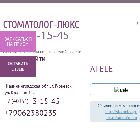
СТОМАТОЛОГ-ЛЮКС
ГЛ
3-15-45
(40151)
ЗАПИСАТЬСЯ
НА ПРИЕМ
Главная
→
Профили пользователей
→
atele
КАК НАС НАЙТИ
ATELE
Калининградская обл., г. Гурьевск,
ул. Красная 11а
3-15-45
+7 (40151)
Ссылка на эту страни
+79062380235
http://stomatolog-
lux.ru/users/atele