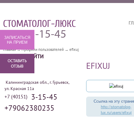
СТОМАТОЛОГ-ЛЮКС
ГЛ
3-15-45
(40151)
ЗАПИСАТЬСЯ
НА ПРИЕМ
Главная
→
Профили пользователей
→
efixuj
КАК НАС НАЙТИ
EFIXUJ
Калининградская обл., г. Гурьевск,
ул. Красная 11а
3-15-45
+7 (40151)
Ссылка на эту страни
+79062380235
http://stomatolog-
lux.ru/users/efixuj