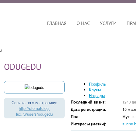
ГЛАВНАЯ
О НАС
УСЛУГИ
ПРА
u
ODUGEDU
Профиль
Клубы
Награды
Последний визит:
1240 дн
Ссылка на эту страницу:
http://stomatolog-
Дата регистрации:
15 мар
lux.ru/users/odugedu
Пол:
Мужск
Интересы (метки):
suche b