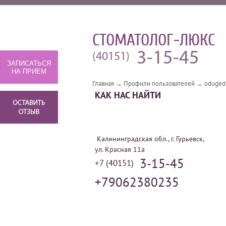
СТОМАТОЛОГ-ЛЮКС
3-15-45
(40151)
ЗАПИСАТЬСЯ
НА ПРИЕМ
Главная
→
Профили пользователей
→
oduged
КАК НАС НАЙТИ
Калининградская обл., г. Гурьевск,
ул. Красная 11а
3-15-45
+7 (40151)
+79062380235