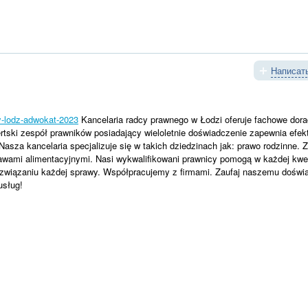
Написать
y-lodz-adwokat-2023
Kancelaria radcy prawnego w Łodzi oferuje fachowe dor
rtski zespół prawników posiadający wieloletnie doświadczenie zapewnia efe
Nasza kancelaria specjalizuje się w takich dziedzinach jak: prawo rodzinne.
awami alimentacyjnymi. Nasi wykwalifikowani prawnicy pomogą w każdej kwes
związaniu każdej sprawy. Współpracujemy z firmami. Zaufaj naszemu doświa
usług!