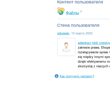
Контент пользователя
0
Файлы
Стена пользователя
odugedu
, 15 марта 2023:
adwokaci łódź rzeteln
zakresie prawa. Ekspe
rozwiązywanie spraw. 
się między innymi spr
dzięki efektywnemu ro
skorzystaj z naszych 
Как получить награду?