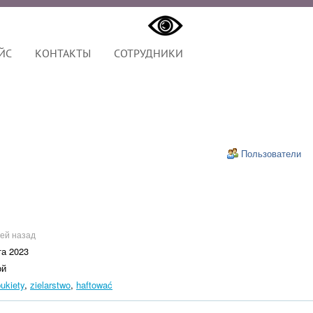
ЙС
КОНТАКТЫ
СОТРУДНИКИ
Пользователи
ей назад
та 2023
ой
ukiety
,
zielarstwo
,
haftować